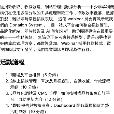
從捐款收取、收據發送、網站管理到數據分析——不少非牟利機
構仍在使用多個分散的工具處理籌款工作，導致效率低落、數據
割裂，難以即時掌握捐款表現。 這個 webinar 將會實戰示範我
們的 Donation System，一個一站式平台如何整合捐款管理、
品牌化網站、即時報告及 AI 智能分析，助你團隊專注在最重要
的事——推動籌款。 無論你正在考慮數碼轉型，還是想尋找更
好的籌款管理方案，都歡迎參加。Webinar 採用輕鬆模式，歡
迎隨時以文字發問，我們專業團隊會即場為你解答。
活動議程
1
開場及平台概覽（5 分鐘）
2
線上捐款管理：單次及月捐處理、自動收據、付款流程
示範（10 分鐘）
3
品牌化網站及 CMS 管理：如何按機構品牌形象自訂平
台、自助更新內容（10 分鐘）
4
即時報告與數據洞察：Dashboard 即時掌握捐款走勢、
活動成效（10 分鐘）